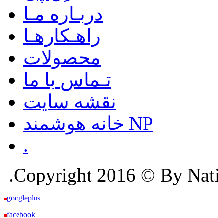
دربـاره مـا
راهـکارهـا
محصولات
تـماس با ما
نقشه سایت
خانه هوشمند NP
.
.Copyright 2016 © By Nation
googleplus
facebook