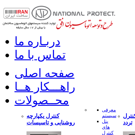
دربـاره ما
تماس با ما
صفحه اصلی
راهـــکار هــا
محــصولات
معرفی
نترل
کنترل یکپارچه
سیستم
پنل
تردد
روشنایی و تاسیسات
های
کنترل