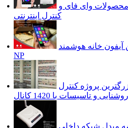
حصولات وای فای و
کنترل اینترنتی
آیفون خانه هوشمند
NP
زرگترین پروژه کنترل
وشنایی و تاسیسات با 1420 کانال
دل شبکه داخلی NP به TCP/IP -