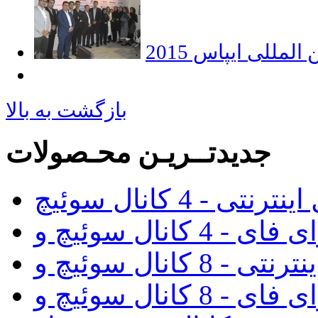
مللی ایپاس 2015
بازگشت به بالا
جدیدتــریـن محـصولات
رنتی - 4 کانال سوئیچ