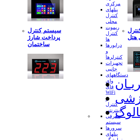
مرکزی
پنلهای
کنترل
محلی
ریموت
نترل
سیستم کنترل
کنترل
 هتل
پرداخت شارژ
ها
ساختمان
درایورها
و
کنترلرها
تجهیزات
جانبی
دستگاههای
ریـان
وای
فای
WiFi
وزشی
و
کنترل
الوگ
اینترنتی
معرفی
سیستم
سرورها
پنلهای
نمایشگر