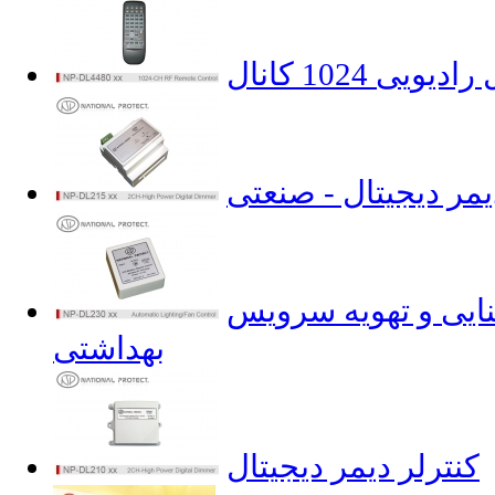
یی 1024 کانال
یمر دیجیتال - صنعتی
ایی و تهویه سرویس
بهداشتی
کنترلر دیمر دیجیتال