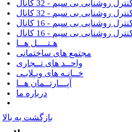
ل روشنایی بی سیم - 32 کانال
ل روشنایی بی سیم - 16 کانال
هـتــــل هــا
مجتمع های ساختمانی
واحــد های تــجاری
خــانـه های ویـلایـی
آپـــارتــمان هــا
درباره ما
بازگشت به بالا