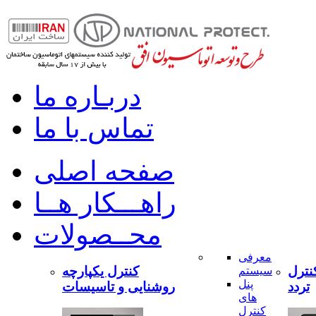
دربـاره ما
تماس با ما
صفحه اصلی
راهـــکار هــا
محــصولات
معرفی
نترل
کنترل یکپارچه
سیستم
پنل
تردد
روشنایی و تاسیسات
های
کنترل