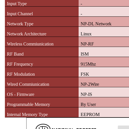
Input Type
-
Input Channel
-
Network Type
NP-DL Network
Network Architecture
Linux
Wireless Commiunication
NP-RF
RF Band
ISM
RF Frequency
915Mhz
RF Modulation
FSK
Wired Commiunication
NP-2Wire
OS - Firmware
NP-IS
Programmable Memory
By User
Internal Memory Type
EEPROM