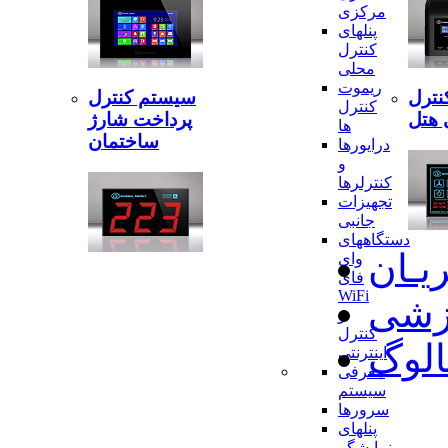
مرکزی
پنلهای
کنترل
محلی
ریموت
نترل
سیستم کنترل
کنترل
 هتل
پرداخت شارژ
ها
ساختمان
درایورها
و
کنترلرها
تجهیزات
جانبی
دستگاههای
ریـان
وای
فای
WiFi
وزشی
و
کنترل
الوگ
اینترنتی
معرفی
سیستم
سرورها
پنلهای
نمایشگر