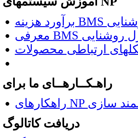
آموزش سیستمهای NP
د روشنایی
راهـکــارهــای ما برای
ای هوشمند سازی
دریافت کاتالوگ