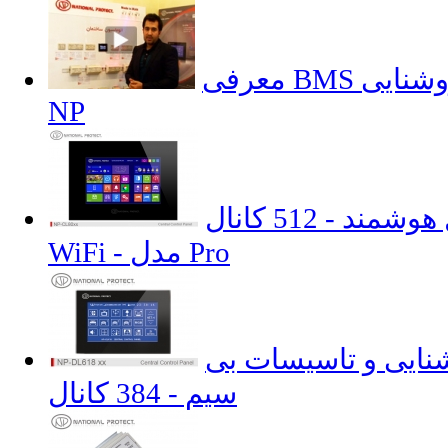
معرفی BMS و سیستمهای کنترل روشنایی
NP
پنل مرکزی کنترل هوشمند - 512 کانال -
WiFi - مدل Pro
نایی و تاسیسات بی
سیم - 384 کانال