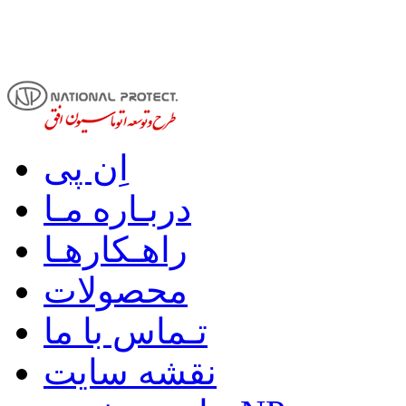
اِن پی
دربـاره مـا
راهـکارهـا
محصولات
تـماس با ما
نقشه سایت