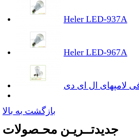
Heler LED-937A
Heler LED-967A
ی لامپهای ال ای دی
بازگشت به بالا
جدیدتــریـن محـصولات