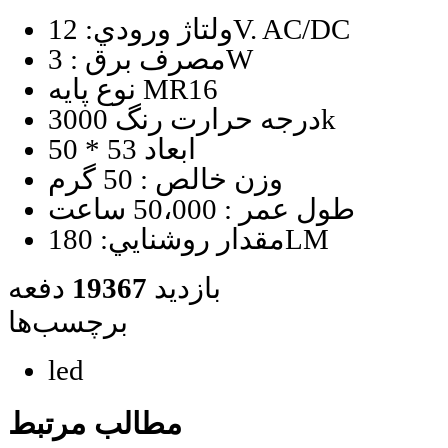
ولتاژ ورودي: 12V. AC/DC
مصرف برق : 3W
نوع پايه MR16
درجه حرارت رنگ 3000k
ابعاد 53 * 50
وزن خالص : 50 گرم
طول عمر : 50،000 ساعت
مقدار روشنايي: 180LM
بازدید
19367
دفعه
برچسب‌ها
led
مطالب مرتبط