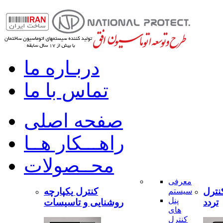
دربـاره ما
تماس با ما
صفحه اصلی
راهـــکار هــا
محــصولات
معرفی
نترل
کنترل یکپارچه
سیستم
پنل
تردد
روشنایی و تاسیسات
های
کنترل