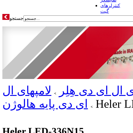
کنترلرهای
گیت
جستجو
ی ال ای دی هِلِر
لامپهای ال
Heler 
ای دی پایه هالوژن
Heler LED-336N15