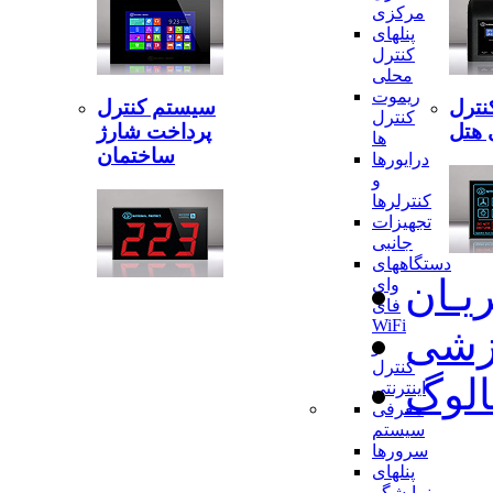
مرکزی
پنلهای
کنترل
محلی
ریموت
نترل
سیستم کنترل
کنترل
 هتل
پرداخت شارژ
ها
ساختمان
درایورها
و
کنترلرها
تجهیزات
جانبی
دستگاههای
ریـان
وای
فای
WiFi
وزشی
و
کنترل
الوگ
اینترنتی
معرفی
سیستم
سرورها
پنلهای
نمایشگر