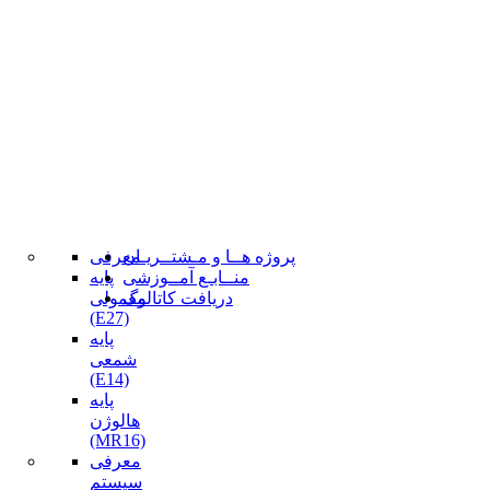
پروژه هــا و مـشتــریـان
معرفی
منــابـع آمــوزشی
پایه
دریافت کاتالوگ
معمولی
(E27)
پایه
شمعی
(E14)
پایه
هالوژن
(MR16)
معرفی
سیستم