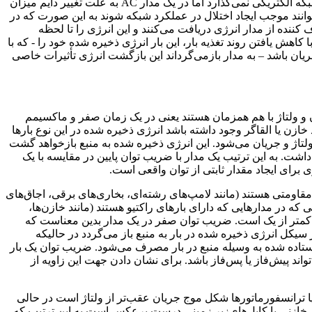
که الکتریکی نمی‌گذارد اما در یک مدار
AC
به علت تغییر دایم میزان
توانند موجب ایجاد اختلال در عملکرد شبکه شوند به این صورت که در
کننده از مدار انرژی دریافت می‌کنند و این انرژی را تا لحظه
 کاهش یافتن روند تغذیه بار، این بار انرژی ذخیره شده خود را - که با
 جریان باشد – به مدار بازمی‌گرداند این بازگشت انرژی تأثیرات خاصی
 و ولتاژ با هم همزمان هستند یعنی در یک زمان صفر و ماکسیمم
 خازن یا القاگر وجود داشته باشد انرژی ذخیره شده در این نوع بارها
تاژ و جریان می‌شود. این انرژی ذخیره شده به منبع بازخواهد گشت
 داشت. به این ترتیب یک مدار با ضریب توان پایین در مقایسه با یک
ی برای ایجاد مقدار ثابتی از توان واقعی است
.
قاومتی هستند (مانند لامپ‌های رشته‌ای، بخاری‌های برقی، اجاق‌های
توانی برابر ۱ دارند در حالی که در مدارهایی که دارای بارهای راکتیو هستند (مانند خازن‌ها،
ن کمتر از یک است. ضریب توان صفر در یک مدار بدین معناست که
سیکل انرژی ذخیره شده در بار به منبع باز می‌گردد در حالیکه
تمام انرژی فرستاده شده به وسیله منبع در بار مصرف می‌شود. ضریب توان یک بار
تواند پیش‌فاز یا پس‌فاز باشد. برای نشان دادن جهت این زاویه از
 یا ترانسفورماتورها شکل موج جریان عقب‌تر از ولتاژ است در حالی
ای خازنی یا کابل‌های‌زیر زمینی درست برعکس است به این ترتیب که