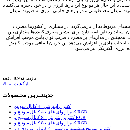
 با این حال هر دو نوع این بارها انرژی را در خود ذخیره می‌کنند با
صورت میدان مغناطیسی و در بارهای خازنی انرژی به صورت میدان
ه‌های مربوط به آن بازمی‌گردد
.
در بسیاری از کشورها مصرف
ن استاندارد (این استاندارد برای بیشتر مصرف‌کننده‌ها مقداری بین
ه می‌شوند. همچنین در مدارهای پر مصرف ضریب توان پایین موجب افزایش
به انتخاب هادی را افزایش می‌دهد این جریان اضافی موجب کاهش
ه انرژی الکتریکی نیز می‌شود
.
بازدید
10952
دفعه
بازگشت به بالا
جدیدتــریـن محـصولات
کنترل اینترنتی - 4 کانال سوئیچ
کنترلر وای فای - 4 کانال سوئیچ و RGB
کنترلر اینترنتی - 8 کانال سوئیچ و RGB
کنترلر وای فای - 8 کانال سوئیچ و RGB
کنترلر سوئیچ هوشمند بی سیم - 4 کانال - ورودی دار