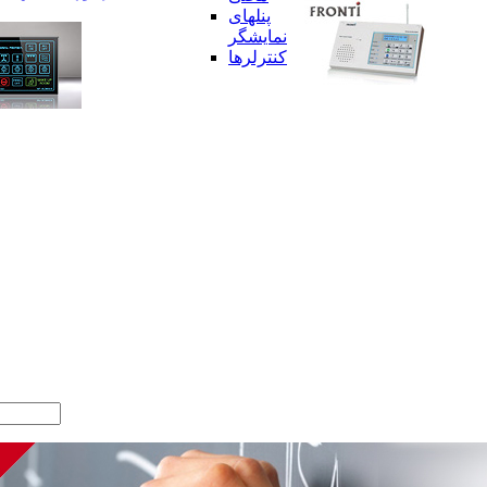
پنلهای
نمایشگر
کنترلرها