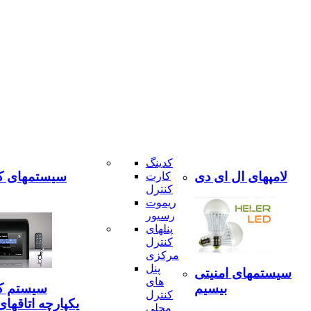
کدینگ
لامپهای ال ای دی
سیستمهای ک
کارت
کنترل
ریموت
رسیور
پنلهای
کنترل
مرکزی
پنل
سیستمهای امنیتی
های
بیسیم
سیستم ک
کنترل
یکپارچه اتاقهای
محلی