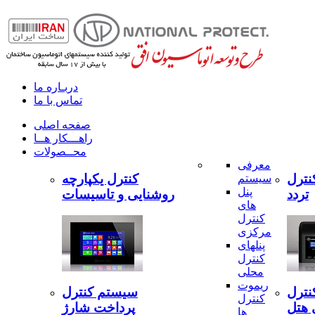
دربـاره ما
تماس با ما
صفحه اصلی
راهـــکار هــا
محــصولات
معرفی
نترل
کنترل یکپارچه
سیستم
پنل
تردد
روشنایی و تاسیسات
های
کنترل
مرکزی
پنلهای
کنترل
محلی
ریموت
نترل
سیستم کنترل
کنترل
 هتل
پرداخت شارژ
ها