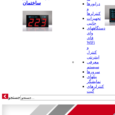
ساختمان
درایورها
و
کنترلرها
تجهیزات
جانبی
دستگاههای
وای
فای
WiFi
و
کنترل
اینترنتی
معرفی
سیستم
سرورها
پنلهای
نمایشگر
کنترلرهای
گیت
جستجو