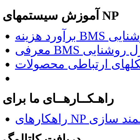
آموزش سیستمهای NP
د روشنایی
راهـکــارهــای ما برای
ای هوشمند سازی
دریافت کاتالوگ