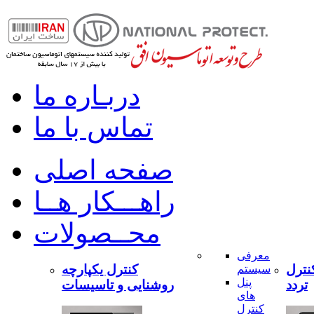
دربـاره ما
تماس با ما
صفحه اصلی
راهـــکار هــا
محــصولات
معرفی
نترل
کنترل یکپارچه
سیستم
پنل
تردد
روشنایی و تاسیسات
های
کنترل