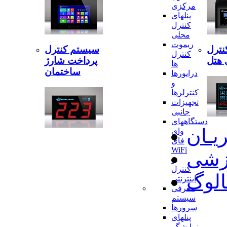
مرکزی
پنلهای
کنترل
محلی
ریموت
نترل
سیستم کنترل
کنترل
 هتل
پرداخت شارژ
ها
ساختمان
درایورها
و
کنترلرها
تجهیزات
جانبی
دستگاههای
ریـان
وای
فای
WiFi
وزشی
و
کنترل
الوگ
اینترنتی
معرفی
سیستم
سرورها
پنلهای
نمایشگر