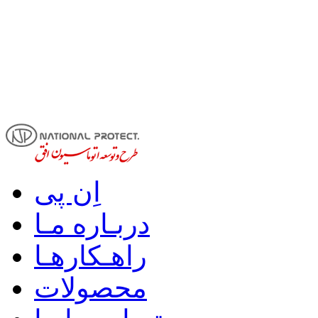
اِن پی
دربـاره مـا
راهـکارهـا
محصولات