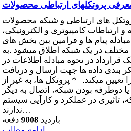
کل های ارتباطی و شبکه محصولات NP تعریف:
و ارتباطات کامپیوتری و الکترونیکی،
مبادله پیام ها و فرامین بین بخش های
مختلف در یک شبکه اطلاق میشود .به
ک قرارداد در نحوه مبادله اطلاعات در
کر بندی داده ها جهت ارسال و دریافت
 تعیین میکند. * پروتکل ها، به غیر از
یا دوطرفه بودن شبکه، اتصال به دیگر
 تاثیری در عملکرد و کارآیی سیستم
ندارند…
بازدید
9008
دفعه
ادامه مطلب