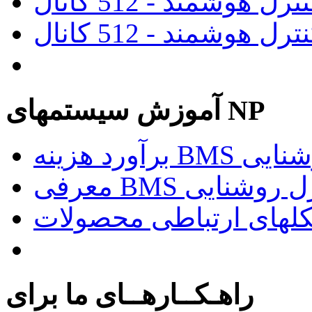
آموزش سیستمهای NP
د روشنایی
راهـکــارهــای ما برای