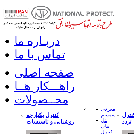
دربـاره ما
تماس با ما
صفحه اصلی
راهـــکار هــا
محــصولات
معرفی
نترل
کنترل یکپارچه
سیستم
پنل
تردد
روشنایی و تاسیسات
های
کنترل