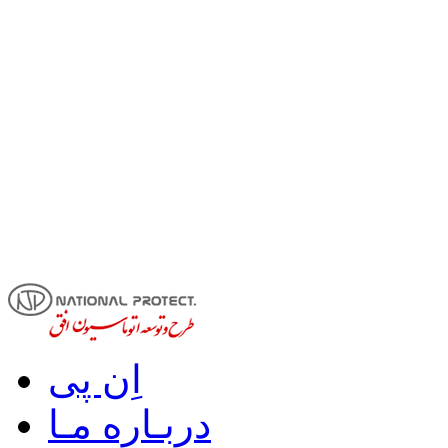
اِن پی
دربـاره مـا