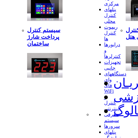
مرکزی
پنلهای
کنترل
محلی
ریموت
نترل
سیستم کنترل
کنترل
 هتل
پرداخت شارژ
ها
ساختمان
درایورها
و
کنترلرها
تجهیزات
جانبی
دستگاههای
ریـان
وای
فای
WiFi
وزشی
و
کنترل
الوگ
اینترنتی
معرفی
سیستم
سرورها
پنلهای
نمایشگر