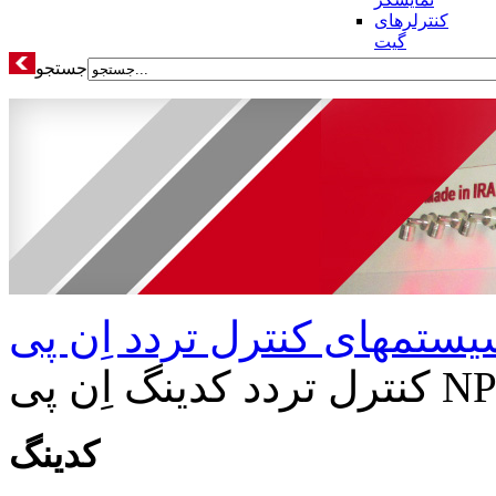
کنترلرهای
گیت
جستجو
نترل تردد کدینگ اِن پی NP
کدینگ