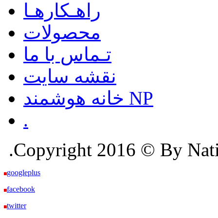
راهـکارهـا
محصولات
تـماس با ما
نقشه سایت
خانه هوشمند NP
.
.Copyright 2016 © By Nation
googleplus
facebook
twitter